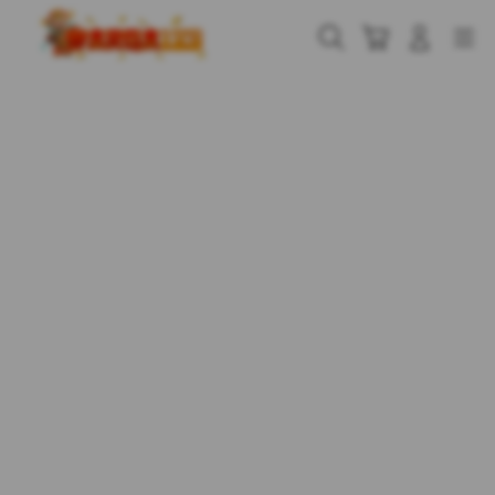
Skip
to
Cari
Troli
Login
Navigation
content