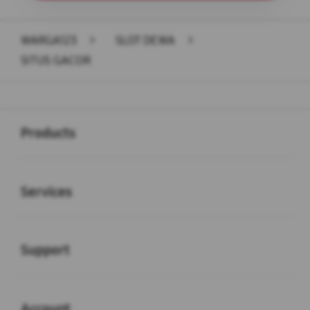
WARGA123
>
SLOT DEWA
>
SITUS GACOR
Buka
Footer Navigation
Products
Buka
Services
Buka
Support
Buka
Account