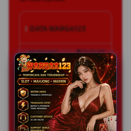
DATA WARGA123
🟢113.412.399
MEMBER AKTIF
E-wallet, Qris, Transfer
TRANSAKSI
Bank, Pulsa
LAYANAN CUSTOMER
24
SUPPORT
Jam
Windows, Linux, Android,
PLATFORM
iOS